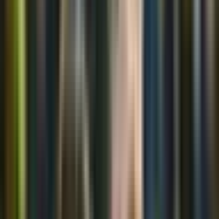
C2: Nơi Khát Vọng Cất Cánh Từ Bóng
Tối
Europa League, hay
C2
, thường bị nhìn nhận như một giải đấu “thứ
cấp” sau
Champions League
hào nhoáng. Thế nhưng, nếu
Champions League là sân khấu của những ông lớn đã thành danh,
thì C2 lại là mảnh đất màu mỡ cho khát vọng vươn mình từ bóng
tối. Nơi đây, những câu lạc bộ và cầu thủ ít tiếng hơn tìm thấy cơ
hội vàng để tỏa sáng, khẳng định bản sắc và khắc ghi tên tuổi của
mình vào lịch sử bóng đá châu Âu. Đó là sân khấu của những câu
chuyện cổ tích, nơi một
Fulham
nhỏ bé có thể đánh bại
Juventus
lừng lẫy, hay
Dinamo Zagreb
kiên cường loại
Tottenham
. Những