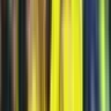
Đằng sau những con số kết quả Cúp C2 là hành trình cảm xúc,
chiến thuật đỉnh cao và sự vươn mình của các đội bóng. Khám phá
những câu chuyện làm nên lịch sử giải đấu.
✨
Truyền cảm hứng
🎉
Thú vị
🌟
Hy vọng
🤯
Bất ngờ
January 23, 2026
•
2 min read
Bóng đá châu Âu
Europa League
Chiến thuật bóng đá
Câu chuyện
thể thao
Những Cú Sốc Thay Đổi Cuộc Diện Cúp
C2
Cúp C2, hay
Europa League
, luôn là sân khấu của những bất ngờ
khó đoán, nơi các đội bóng ít tên tuổi có thể viết nên câu chuyện cổ
tích, làm thay đổi hoàn toàn cục diện giải đấu. Mùa giải này, chúng
ta đã chứng kiến những kết quả làm rung chuyển bảng xếp hạng,
không chỉ khẳng định bản lĩnh của các "ngựa ô" mà còn phơi bày
những thách thức ngay cả với các ông lớn. Việc
Aston Villa
sớm
giành vé vào vòng 1/8 là một minh chứng rõ ràng cho sự vươn lên
mạnh mẽ, cho thấy họ đã chuẩn bị kỹ lưỡng đến mức nào cho đấu
trường châu Âu. Trong khi đó, tinh thần quật cường của
Celtic
, dù