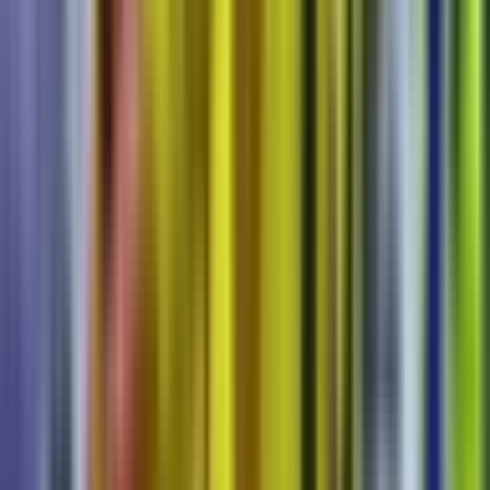
Ánh Hào Quang "Thứ Cấp" Không Kém
Phần Rực Rỡ
Mặc dù thường được coi là giải đấu “thứ cấp” so với
UEFA
Champions League
, chung kết C2 vẫn sở hữu một ánh hào quang
rực rỡ và sức hút riêng biệt, không hề kém phần giá trị. Nếu
Champions League
thường là sân chơi của các “ông lớn” truyền
thống, thì
Europa League
lại mở ra cơ hội cho các câu lạc bộ từ
nhiều giải đấu khác nhau vươn lên và tạo nên những bất ngờ khó
đoán. Chính sự đa dạng và kịch tính này đã làm nên bản sắc của
giải đấu. Dù tiền thưởng có thể ít hơn và lịch thi đấu dày đặc có thể
gây xao nhãng khỏi giải quốc nội, nhưng giá trị của tấm vé dự
Champions League
mùa sau là một động lực to lớn, thúc đẩy các
đội bóng chiến đấu hết mình. Đối với
Aston Villa
, đây là cơ hội để
chấm dứt cơn khát danh hiệu châu Âu sau hơn bốn thập kỷ, trong
khi với
Freiburg
, đó là một bước ngoặt lịch sử. Chức vô địch
Europa League
, vì thế, không chỉ là một danh hiệu mà còn là minh
chứng cho sự phát triển vượt bậc và bản lĩnh kiên cường, mang lại
niềm tự hào và sự công nhận không thua kém gì các giải đấu hàng
đầu.