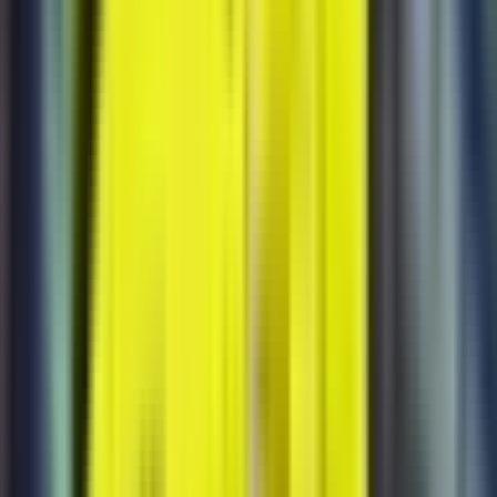
Bí Mật Đằng Sau Chiến Thuật Các Chiến
Thắng
Mỗi chiến thắng bất ngờ ở Cúp C2 đều ẩn chứa những bí mật chiến
thuật và sự chuẩn bị tỉ mỉ từ ban huấn luyện. Trận thắng 1-0 của
Aston Villa
trước
Fenerbahce
là một ví dụ điển hình cho việc áp