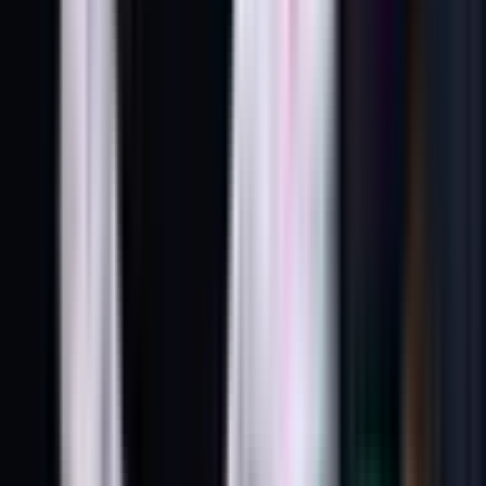
cải thiện phòng ngự và tìm ra những chiến thuật mới, sự khác biệt
về đẳng cấp và tâm lý vẫn là một rào cản lớn. Có lẽ, trong ngắn hạn,
Tigres UANL vẫn sẽ giữ vững vị thế áp đảo của mình. Tuy nhiên,
bóng đá luôn ẩn chứa những bất ngờ, và người hâm mộ Santos
Laguna vẫn có quyền hy vọng vào một ngày đội bóng của họ có thể
đứng lên, thay đổi cục diện và viết nên một chương mới trong lịch
sử đối đầu đầy duyên nợ này.
Related Articles
📊
Phân tích
⭐
Quan trọng
Bão Lửa Laguna: Liệu Có Cản Được Cuộc Vượt Vũ Môn Của
Mãnh Hổ Tigres?
11 months ago
•
3 min read
Phân tích bóng đá Liga MX
Phong độ Santos Laguna
📊
Phân tích
⭐
Quan trọng
Bão Lửa Laguna: Liệu Có Cản Được Cuộc Vượt Vũ Môn Của
Mãnh Hổ Tigres?