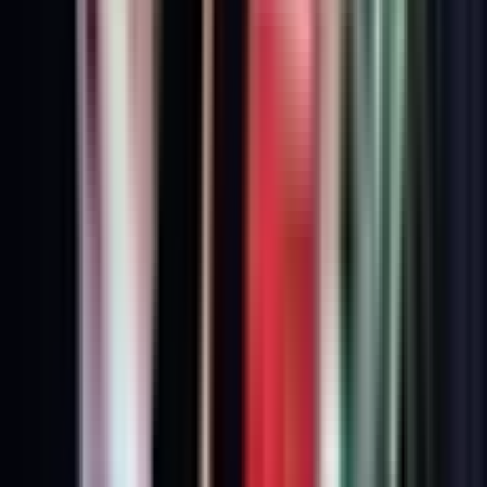
hiện phong độ của một ứng cử viên nặng ký cho ngôi vô địch. Với
5 chiến thắng trong 7 trận gần đây tại Liga MX, họ duy trì được sự
ổn định đáng ngưỡng mộ, dù đôi lúc cũng vấp phải những khó khăn
nhỏ như trận hòa
Mazatlan FC
hay thất bại trước
Inter Miami
. Sức
mạnh của Tigres đến từ một đội hình chất lượng cao, đặc biệt là sự
hiện diện của tiền đạo đẳng cấp
Andre-Pierre Gignac
, người luôn
biết cách tạo ra đột biến. Họ không chỉ sở hữu hàng công đáng gờm
mà còn có một hàng thủ chắc chắn, minh chứng qua việc chỉ để
thủng lưới 6 bàn trong 5 trận gần nhất. Sức mạnh tổng thể này giúp
Tigres tự tin vượt qua mọi thử thách. Tuy nhiên, chính lịch sử đối
đầu áp đảo (thắng 4/5 trận gần nhất và hai chiến thắng 3-0 liên tiếp)
lại tạo ra một áp lực riêng. Đội khách sẽ phải đối mặt với kỳ vọng
lớn từ người hâm mộ và giới chuyên môn về một chiến thắng thuyết
phục nữa, biến trận đấu này không chỉ là thử thách về chuyên môn
mà còn là bài kiểm tra về bản lĩnh và khả năng duy trì phong độ
đỉnh cao.
Điểm Nóng Chiến Thuật: Ai Sẽ Chiếm
Lợi Thế Trên Sân?
Trên sân cỏ, cuộc đấu trí chiến thuật sẽ là yếu tố then chốt quyết
định ai sẽ chiếm lợi thế. Santos Laguna, với hàng phòng ngự lỏng
lẻo và phong độ bất ổn, buộc phải tìm ra lời giải cho bài toán phòng