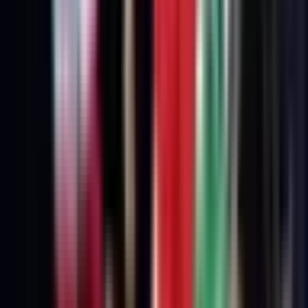
Tigres UANL, phản ánh sự chênh lệch rõ rệt giữa hai đội. Một
chiến thắng sẽ giúp Tigres UANL củng cố vị thế ứng cử viên hàng
đầu cho ngôi vô địch, duy trì đà hưng phấn và tạo áp lực lên các đối
thủ cạnh tranh. Ngược lại, nếu thất bại, Santos Laguna sẽ tiếp tục
chìm sâu hơn vào khủng hoảng, không chỉ về mặt điểm số mà còn
về tâm lý. Trận đấu này sẽ là phép thử khắc nghiệt, buộc Santos
Laguna phải nhìn nhận lại mình và tìm ra lối thoát cho những vòng
đấu sắp tới. Dù kết quả có ra sao, đây vẫn là một trận đấu mang tính
bản lề, ảnh hưởng lớn đến tham vọng và lộ trình của cả hai đội trong
phần còn lại của mùa giải.
Related Articles
✨
Hấp dẫn
📊
Phân tích
Thành Trì Universitario Rung Chuyển: Tigres Có Thể Đứng
Vững Trước Làn Gió Mới San Diego?
1 year ago
•
3 min read
Bóng đá quốc tế
Leagues Cup
✨
Hấp dẫn
📊
Phân tích