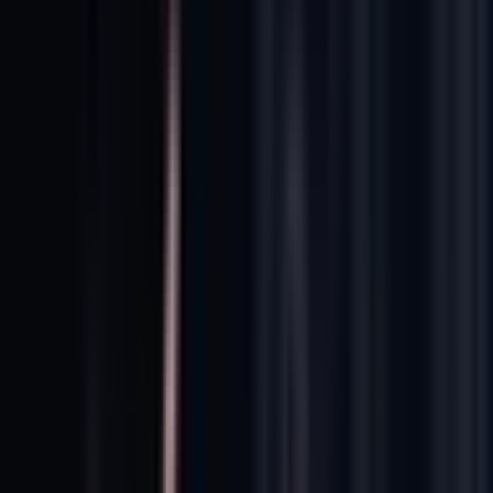
📊
Analytical
⭐
Important
✨
Interesting
🚨
Urgent
Định Luật Tigres: Vì Sao Santos Laguna
Luôn Gục Ngã?
📊
Phân tích
✨
Hấp dẫn
⚠️
Đáng lo ngại
🌟
Hy vọng
August 31, 2025
•
3 min read
Phân tích chiến thuật bóng đá
Lịch sử đối đầu Tigres vs Santos
Laguna
Phong độ đội bóng Liga MX
Santos Laguna đối mặt Tigres. Giải mã "lời nguyền" lịch sử: Vì sao
Tigres luôn áp đảo? Phân tích chiến thuật và hy vọng mong manh
để Santos tìm lối thoát.
Bức Tranh Phong Độ Đối Lập