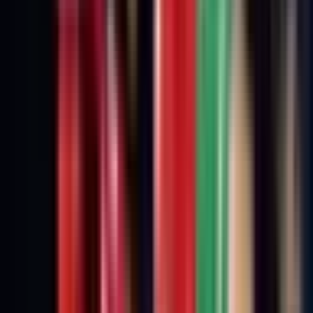
Thành Trì Universitario Rung Chuyển: Tigres Có Thể Đứng
Vững Trước Làn Gió Mới San Diego?
1 year ago
•
3 min read
Bóng đá quốc tế
Leagues Cup
✨
Hấp dẫn
📊
Phân tích
Khi Kim Tự Tháp Mexico Gặp Ngọn Hải Đăng Hollywood: Ai
Sẽ Chiếu Sáng Đêm Đại Chiến?
1 year ago
•
3 min read
So sánh Liga MX và MLS
Chiến thuật bóng đá
✨
Hấp dẫn
📊
Phân tích
Khi Kim Tự Tháp Mexico Gặp Ngọn Hải Đăng Hollywood: Ai
Sẽ Chiếu Sáng Đêm Đại Chiến?
1 year ago
•
3 min read
So sánh Liga MX và MLS
Chiến thuật bóng đá
📊
Phân tích
✨
Hấp dẫn