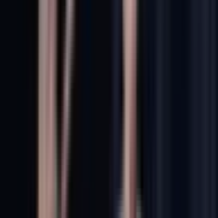
cách về đẳng cấp và niềm tin giữa hai đội, biến mỗi cuộc đối đầu
thành một bài kiểm tra khắc nghiệt cho bản lĩnh của Santos.
Mặt Trận Chiến Thuật: Vì Sao Santos
Luôn Lép Vế?
Vậy đâu là nguyên nhân cốt lõi khiến Santos Laguna thường xuyên
"lép vế" trên mặt trận chiến thuật trước Tigres? Phân tích sâu hơn,
vấn đề của Santos nằm ở "sự mất cân bằng trong lối chơi" và "khả
năng phòng ngự" chưa thực sự vững chắc. Với việc để thủng lưới
10 bàn trong 5 trận gần nhất và các thất bại như 1-2 hay 2-3, rõ ràng
hàng thủ của Santos Laguna đang bộc lộ nhiều khoảng trống và
thiếu sự bọc lót cần thiết. Khi đối đầu với một hàng công mạnh mẽ
và sắc bén như Tigres, với những mũi nhọn đẳng cấp như
Andre-
Pierre Gignac
, những lỗ hổng này dễ dàng bị khai thác triệt để.
Trong khi đó, Tigres UANL lại sở hữu một sự cân bằng đáng
ngưỡng mộ giữa tấn công và phòng ngự. Họ không chỉ có "sức
mạnh tấn công đáng gờm" mà còn duy trì "sự chắc chắn ở hàng
thủ" (chỉ thủng lưới 6 bàn trong 5 trận). Điều này cho phép Tigres
kiểm soát thế trận tốt hơn, tự tin dâng cao tấn công mà vẫn đảm bảo
an toàn phía sau. Hơn nữa, với "chất lượng đội hình vượt trội" và
khả năng triển khai chiến thuật linh hoạt, Tigres thường xuyên áp
đặt được lối chơi của mình, khiến Santos Laguna phải chủ động