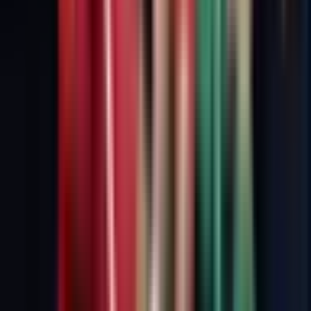
Bóng đá quốc tế
Leagues Cup
✨
Hấp dẫn
📊
Phân tích
Định Đoạt Số Phận Leagues Cup: Màn Đụng Độ Giữa Gã
Khổng Lồ Mới và Kẻ Ngáng Đường Lão Luyện
12 months ago
•
3 min read
Bóng đá quốc tế
Leagues Cup
Continue Reading
Khi Kim Tự Tháp Mexico Gặp Ngọn Hải
Đăng Hollywood: Ai Sẽ Chiếu Sáng Đêm
Đại Chiến?
Tigres chạm trán LAFC: Màn so tài đỉnh cao giữa triết lý Liga MX
và MLS. Ai thắng cuộc chiến kiểm soát vs tấn công? Phân tích sâu
chiến thuật, ngôi sao định đoạt.
✨
Hấp dẫn
📊
Phân tích
⭐
Quan trọng
August 6, 2025
•
3 min read