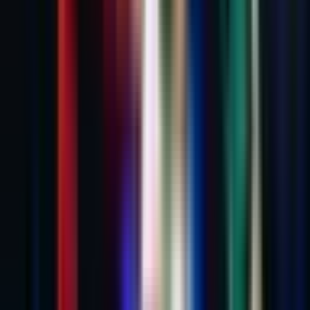
Màn Đụng Độ Của Hai Thế Lực Bán Cầu
Đêm đại chiến giữa
Tigres
và
LAFC
không chỉ là một trận đấu
bóng đá thông thường; đó là cuộc đối đầu mang tính biểu tượng, nơi
hai nền văn hóa bóng đá lớn nhất khu vực Bắc Mỹ va chạm. Một
bên là Tigres, đại diện kiêu hùng của
Liga MX
, giải đấu vốn nổi
tiếng với sự kỷ luật thép, kinh nghiệm dày dặn và bản lĩnh vững