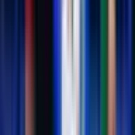
Triết Lý Đối Lập: Vững Chắc Hay Tấn
Công Cuồng Nhiệt?
Sự hấp dẫn của màn so tài này nằm ở chính hai triết lý bóng đá hoàn
toàn đối lập mà Tigres và LAFC đại diện. Tigres, dưới bàn tay nhào