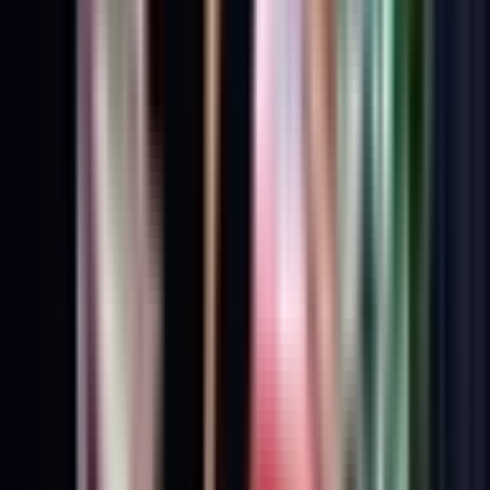
Bài Toán Phòng Ngự
Đối với Santos Laguna, trận đấu sắp tới không đơn thuần là giành
điểm, mà còn là cuộc chiến để thoát khỏi vòng xoáy phong độ đáng
báo động. Khởi đầu mùa giải với nhiều bất ổn, dù có những khoảnh
khắc lóe sáng như chiến thắng trước
Guadalajara Chivas
, nhưng
những thất bại liên tiếp trước
Juarez
(1-2) và
Cruz Azul
(2-3) đã bộc
lộ những lỗ hổng nghiêm trọng. Đặc biệt, con số 10 bàn thua chỉ
trong 5 trận gần nhất là lời cảnh báo đanh thép về hàng phòng ngự
đang gặp khủng hoảng. Đây chính là bài toán nan giải nhất mà ban
huấn luyện Santos Laguna phải đối mặt. Sự mất cân bằng giữa tấn
công và phòng ngự khiến đội bóng dễ dàng bị đối thủ khai thác.
Trước một Tigres UANL sở hữu hàng công mạnh mẽ và sắc bén,
khả năng giữ vững khung thành sẽ quyết định liệu Santos Laguna
có thể đứng vững hay không. Cải thiện sự chắc chắn ở tuyến dưới
không chỉ là yêu cầu chiến thuật mà còn là yếu tố then chốt để vực
dậy tinh thần toàn đội, tìm lại sự tự tin đã mất và cạnh tranh sòng
phẳng hơn ở Liga MX.
Tigres UANL: Sức Mạnh Ứng Cử Viên
Và Áp Lực Từ Lịch Sử Đối Đầu
Ngược lại với tình cảnh của đội chủ nhà, Tigres UANL đang thể