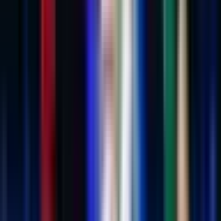
vàng trên đấu trường quốc tế. Họ như những kim tự tháp cổ kính,
sừng sững và uy nghi, mang trong mình di sản bóng đá Mexico.
Đối diện với họ là LAFC, ngọn hải đăng rực rỡ của
MLS
, giải đấu
đang ngày càng vươn mình với tốc độ chóng mặt, mang đến một làn
gió mới mẻ, hiện đại và đầy năng lượng. Họ là biểu tượng cho sự
phát triển không ngừng, cho lối chơi tấn công phóng khoáng và tinh
thần không ngừng khám phá. Trận đấu này, diễn ra trong khuôn khổ
Leagues Cup
, không chỉ quyết định chiếc cúp danh giá mà còn là
lời khẳng định vị thế, danh dự cho cả hai giải đấu, hứa hẹn một màn
trình diễn đỉnh cao của chiến thuật và kỹ năng.