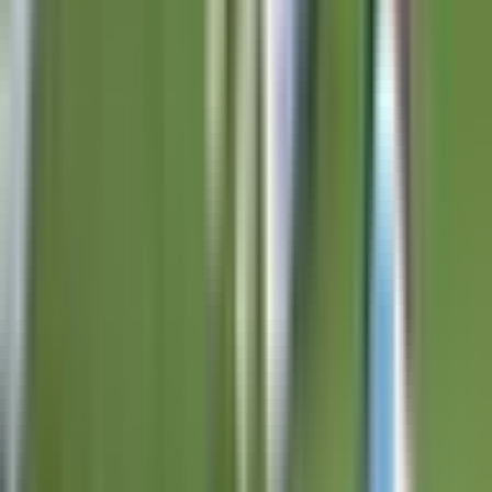
Chiến Lược Sân Cỏ: Ai Sẽ Nắm Thế Chủ
Động?
Với hai triết lý đối lập, việc ai sẽ nắm thế chủ động trên sân là câu
hỏi lớn nhất. Tigres có thể sẽ chủ động nhường quyền kiểm soát
bóng, tạo ra một khối phòng ngự chặt chẽ và chờ đợi cơ hội phản
công chớp nhoáng, tận dụng tốc độ và khả năng dứt điểm của các
tiền đạo. Họ sẽ ưu tiên sự an toàn và hiệu quả, không mạo hiểm
dâng cao đội hình. Trong khi đó, LAFC nhiều khả năng sẽ pressing
ngay từ phần sân đối phương, cố gắng giành lại bóng nhanh nhất có
thể và triển khai tấn công liên tục. Mục tiêu của họ là áp đảo đối thủ
bằng nhịp độ và cường độ, không cho Tigres có thời gian triển khai
lối chơi kiểm soát. Cuộc chiến ở khu vực giữa sân sẽ cực kỳ khốc
liệt, nơi các tiền vệ sẽ phải tranh chấp từng mét vuông đất, giành
quyền kiểm soát bóng và tạo ra những đường chuyền quyết định.
Khả năng chuyển đổi trạng thái từ phòng ngự sang tấn công và
ngược lại của cả hai đội sẽ là yếu tố then chốt, quyết định ai sẽ là
người kiểm soát nhịp độ trận đấu và tạo ra nhiều cơ hội nguy hiểm
hơn.