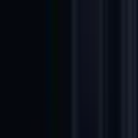
TUNEAST
Sound of Inspiration
Features
Visit Tuneast
EN
|
VI
😊
All Emotions
😊
All
✨
Inspiring
🎉
Exciting
💖
Heartwarming
🌟
Hopeful
🤯
Amazing
🏆
Proud
💥
Shocking
😭
Sad
🔥
Outrageous
⚠️
Concerning
😤
Frustrating
😰
Frightening
😞
Disappointing
🎓
Educational
📊
Analytical