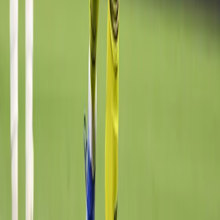
Bóng đá UAE
Phân tích chiến thuật bóng đá
Giải vô địch quốc gia
UAE
📊
Phân tích
⭐
Quan trọng
✨
Hấp dẫn
🌟
Hy vọng
Bản Lĩnh Ứng Viên: Al Ittihad Và Phép
Thử Đầu Tiên Tại AFC Champions
League
Al Ittihad, với dàn sao đẳng cấp như Benzema, Kanté, và Fabinho,
bước vào AFC Champions League 2025 với tham vọng lớn. Trận ra
quân trên sân khách trước Al Wahda sẽ là phép thử bản lĩnh đầu
tiên, đòi hỏi họ phải vượt qua áp lực và phong độ ấn tượng của đối
thủ để khẳng định vị thế ứng cử viên hàng đầu.
11 months ago
•
2 min read