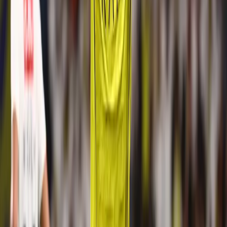
⭐
Quan trọng
✨
Hấp dẫn
Con Đường Bá Chủ: Al Wahda Và Trận
Đấu Định Đoạt Khát Vọng
Al Wahda, đội xếp thứ ba, sẽ đối đầu với Al Bataeh đang gặp khó
khăn ở vòng 15 giải VĐQG UAE. Với phong độ ổn định, hàng thủ
vững chắc và lịch sử đối đầu thuận lợi, Al Wahda được đánh giá cao
hơn hẳn và đặt mục tiêu giành chiến thắng đậm để củng cố vị trí
trong cuộc đua vô địch.
6 months ago
•
3 min read
Giải VĐQG UAE
Bóng đá
Phân tích chiến thuật
📊
Phân tích
✨
Hấp dẫn
🤯
Bất ngờ
⭐
Quan trọng