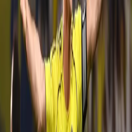
📊
Analytical
⭐
Important
✨
Interesting
🚨
Urgent
📊
Phân tích
✨
Hấp dẫn
⭐
Quan trọng
Hành Trình Vàng Của Al Wahda: Khi Sức Mạnh
Gặp Thử Thách Ẩn Mình
Bài phân tích chuyên sâu về trận đấu giữa Al Wahda và Al Bataeh
tại VĐQG UAE, đánh giá sức mạnh, phong độ và lợi thế của Al
Wahda dựa trên các chỉ số thống kê và ELO, dự đoán một chiến
thắng áp đảo cho đội chủ nhà.
6 months ago
•
3 min read
Bóng đá UAE
Phân tích VĐQG UAE
Soi kèo Al Wahda vs Al
Bataeh