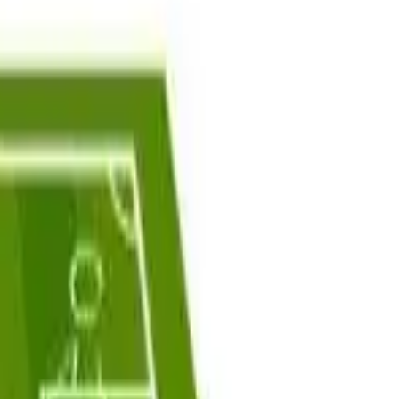
itike trong hiệp một. Dù Jack Grealish đã thi đấu nổi bật cả công lẫn
Ngoại hạng Anh.
ự của hai đội bóng. Dưới sự dẫn dắt của David Moyes, Everton có
di sản của Moyes và những bài học về sự chống chọi trong bóng đá.