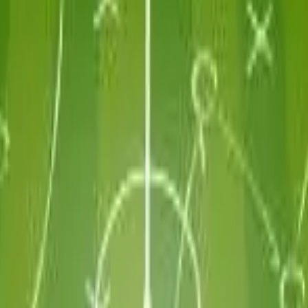
 Anh
 80 Đối Đầu Chấm Son Grealish
ới phong độ trái ngược: Liverpool nổi tiếng với những chiến thắng phú
ủa cả hai đội.
 Brighton Tái Khẳng Định Giá Trị