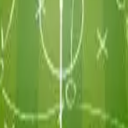
số mà còn là màn thể hiện bản sắc và triết lý bóng đá riêng biệt của hai
Đến Kiến Tạo Gia Định Mệnh Tại Goodison
 sự dẫn dắt của David Moyes, kiến tạo hai bàn thắng giúp đội bóng giàn
của anh, mở ra kỷ nguyên tấn công mới cho The Toffees.