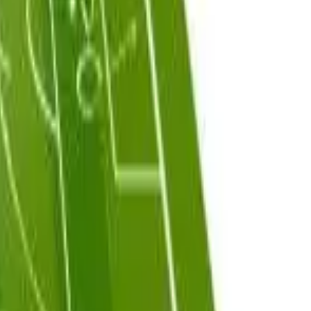
 câu lạc bộ, một bên đề cao tinh thần chiến đấu và lịch sử, bên kia là
 Park
h chiến thắng 2-0 trước Brighton. Màn trình diễn này cho thấy sự tự