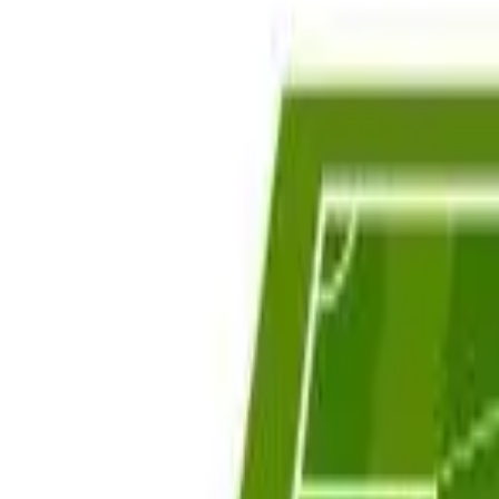
Đôi Mặt Derby: Khi Grealish Tái Định Ng
Liverpool đã giành chiến thắng 2-1 trước Everton trong trận derby Mer
thủ cho Everton và giúp đội bóng rút ngắn tỷ số, Liverpool vẫn thể hi
11 months ago
•
2 min read
Bóng đá Anh
Premier League
Derby Merseyside
📊
Phân tích
✨
Hấp dẫn
⭐
Quan trọng
Trận đấu 'vô vị' và bản sắc giữa lòng Ngo
Trận đấu giữa Everton và Sunderland tại vòng 37 Ngoại hạng Anh khô
hàng công thăng hoa nhưng phòng ngự lỏng lẻo, đối lập với Sunderlan
3 months ago
•
2 min read