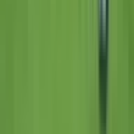
Vượt Bão Chấn Thương, Phá Dớp Sân Khách: Bài Kiểm Tra
Bản Lĩnh Của Newcastle
10 months ago
•
3 min read
Phân tích bóng đá
Cúp C1 Châu Âu
📊
Phân tích
⭐
Quan trọng
Vượt Bão Chấn Thương, Phá Dớp Sân Khách: Bài Kiểm Tra
Bản Lĩnh Của Newcastle
10 months ago
•
3 min read
Phân tích bóng đá
Cúp C1 Châu Âu
Continue Reading
Vượt Bão Chấn Thương, Phá Dớp Sân
Khách: Bài Kiểm Tra Bản Lĩnh Của
Newcastle
Newcastle đối mặt Union SG: Bão chấn thương, dớp sân khách.
Liệu đẳng cấp Anh có thắng thống kê bất ngờ từ Bỉ, hay ngựa ô sẽ