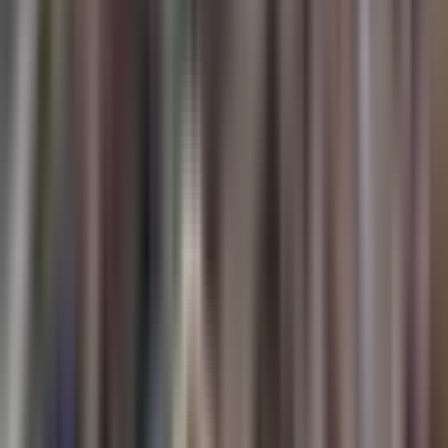
⭐
Important
✨
Interesting
🚨
Urgent
🎭
Filter by emotion
😊
All Articles
✨
Inspiring
🎉
Exciting
💖
Heartwarming
🌟
Hopeful
🤯
Amazing
🏆
Proud
💥
Shocking
😭
Sad
🔥
Outrageous
⚠️
Concerning
😤
Frustrating
😰
Frightening
😞
Disappointing
🎓
Educational