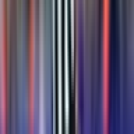
Newcastle – Bournemouth: Vị Thế Và Giấc Mơ Của Kẻ Đến
Sau
4 months ago
•
3 min read
Phân tích chiến thuật bóng đá
Bóng đá Ngoại hạng Anh
✨
Hấp dẫn
📊
Phân tích
Newcastle – Bournemouth: Vị Thế Và Giấc Mơ Của Kẻ Đến
Sau
4 months ago
•
3 min read
Phân tích chiến thuật bóng đá
Bóng đá Ngoại hạng Anh
🤯
Bất ngờ
🎉
Thú vị
Cơn Lốc Ngược Dòng Và Bài Học Về 'Nhuệ Khí': Giải Mã
Đêm Thăng Hoa Của Vitality
10 months ago
•
3 min read
Phân tích chiến thuật bóng đá
Bóng đá Anh Premier League