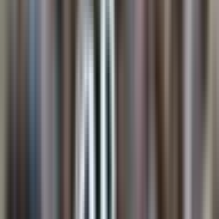
cuối cùng. Họ "múa" trên sân nhà, tạo ra cơ hội, nhưng lại để chúng
vụt bay một cách đáng tiếc, không thể cụ thể hóa lợi thế của mình
thành bàn mở tỷ số.