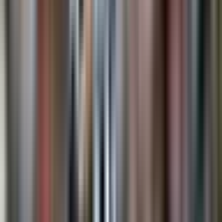
Malick Thiaw
của Newcastle vì một pha phạm lỗi rõ ràng, nhưng
trọng tài vẫn bỏ qua. Đỉnh điểm của sự phẫn nộ từ phía đội chủ nhà
diễn ra ở phút 80. Thiaw, người đã phải nhận một thẻ vàng trước đó,
lại có một pha phạm lỗi đáng lẽ phải nhận thẻ vàng thứ hai. Quyết
định không rút thẻ của trọng tài Jones khiến ban huấn luyện và các
cổ động viên Bournemouth vô cùng tức giận, bởi nếu Newcastle
phải chơi thiếu người trong những phút cuối, cục diện trận đấu có
thể đã thay đổi hoàn toàn. Những khoảnh khắc này không chỉ làm
gián đoạn trận đấu mà còn để lại dư vị cay đắng, ảnh hưởng đến
tâm lý và cơ hội của Bournemouth.