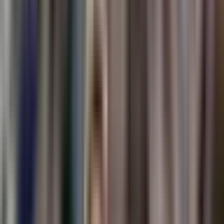
📊
Analytical
⭐
Important
✨
Interesting
🚨
Urgent
Khi Lợi Thế Lịch Sử Gặp Thách Thức
Bất Ngờ: Bournemouth Vấp Ngã Trước
Bức Tường Newcastle
📊
Phân tích
📰
Gây tranh cãi
🤯
Bất ngờ
⭐
Quan trọng
September 21, 2025
•
3 min read
Bóng đá Anh
Premier League
Chiến thuật bóng đá
Phân tích trận
đấu
Bournemouth hòa Newcastle 0-0: Khi lợi thế lịch sử và phong độ
bay cao là chưa đủ để vượt qua bức tường phòng ngự kiên cường.
Phân tích cuộc đấu trí và ý nghĩa trận hòa.