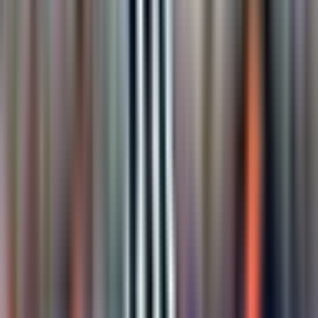
Nghệ Thuật Của Eddie Howe: Khi 'Chích Chòe' Kiên Cường
Vượt Bão Tại Vitality
11 months ago
•
3 min read
Chiến thuật bóng đá
Bóng đá Ngoại hạng Anh
📊
Phân tích
⭐
Quan trọng
Vượt Bão Chấn Thương, Phá Dớp Sân Khách: Bài Kiểm Tra
Bản Lĩnh Của Newcastle
10 months ago
•
3 min read
Phân tích bóng đá
Cúp C1 Châu Âu
📊
Phân tích
⭐
Quan trọng
Vượt Bão Chấn Thương, Phá Dớp Sân Khách: Bài Kiểm Tra
Bản Lĩnh Của Newcastle
10 months ago
•
3 min read
Phân tích bóng đá
Cúp C1 Châu Âu
✨
Hấp dẫn
📊
Phân tích