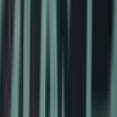
⭐
Important
✨
Interesting
🚨
Urgent
🎭
Filter by emotion
😊
All Articles
✨
Inspiring
🎉
Exciting
💖
Heartwarming
🌟
Hopeful
🤯
Amazing
🏆
Proud
💥
Shocking
😭
Sad
🔥
Outrageous
⚠️
Concerning
😤
Frustrating
😰
Frightening
😞
Disappointing
🎓
Educational