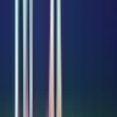
biến mất, nhưng nó cần được tái sinh trong một hình hài mới, phù
hợp với yêu cầu của bóng đá thế kỷ 21 – nơi tốc độ, cường độ và
tính chiến thuật được đặt lên hàng đầu. Việc tìm lại nhịp điệu chiến
thắng đích thực không phải là từ bỏ bản sắc, mà là cách để làm cho
bản sắc ấy trở nên mạnh mẽ và phù hợp hơn trong cuộc đua danh
vọng toàn cầu.
Related Articles
📊
Phân tích
✨
Hấp dẫn
Selecao: Giữa Lời Nguyền 'Jogo Bonito' Và Lời Hứa Ancelotti
1 month ago
•
3 min read
Bóng đá Brazil
Lối chơi bóng đá
📊
Phân tích
✨
Hấp dẫn
Selecao: Giữa Lời Nguyền 'Jogo Bonito' Và Lời Hứa Ancelotti
1 month ago
•
3 min read