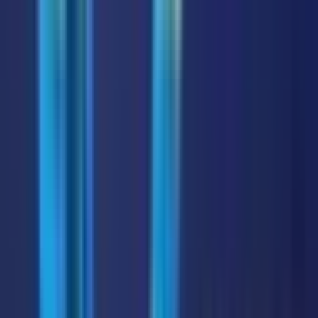
một trận đấu đỉnh cao. Di sản này giờ đây đòi hỏi một sự tái định
nghĩa, một sự thích nghi để không chỉ đẹp mà còn hiệu quả.