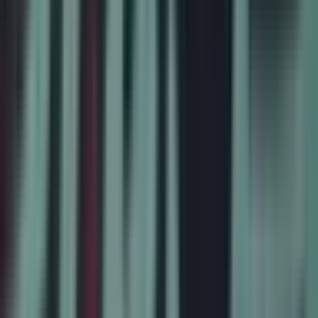
📊
Analytical
⭐
Important
✨
Interesting
🚨
Urgent
Khi 'Jogo Bonito' Gặp 'Sư Tử Châu Âu':
Brasil và Bản Sắc Bóng Đá Đương Đại
📊
Phân tích
✨
Hấp dẫn
🎓
Giáo dục
June 13, 2026
•
1 min read
Bản sắc bóng đá đương đại
Chiến thuật bóng đá quốc tế
So sánh
lối chơi Brasil và Maroc
Brasil và Maroc: Đối thoại của hai bản sắc bóng đá. Phân tích Jogo
Bonito truyền thống và sức mạnh từ cộng đồng cầu thủ toàn cầu của
Sư tử Atlas.