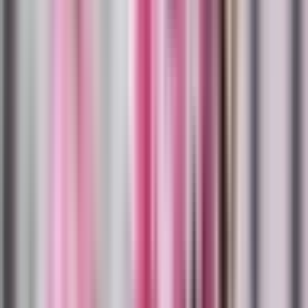
Cuộc Chiến 'Vùng Cấm': Chìa Khóa
Chiến Thuật Và Những Bài Học Từ Ghế
Dự Bị
Khi những con số và lịch sử đối đầu tạo nên một bức tranh mâu
thuẫn, yếu tố chiến thuật sẽ trở thành chìa khóa định đoạt trận đấu.
Cả hai đội đều phải đối mặt với những tổn thất về lực lượng do chấn
thương. Dortmund vắng Anselmino, Can, Duranville, trong khi
Leipzig cũng không có sự phục vụ của Finkgrafe, Haidara,