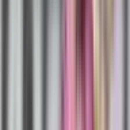
Đòn đo bản lĩnh: Khi 'Vua hòa' chạm trán 'Kẻ ghi bàn' ở MLS
12 months ago
•
3 min read
Bóng đá MLS
Phân tích chiến thuật bóng đá
✨
Hấp dẫn
📊
Phân tích
Đòn đo bản lĩnh: Khi 'Vua hòa' chạm trán 'Kẻ ghi bàn' ở MLS
12 months ago
•
3 min read
Bóng đá MLS
Phân tích chiến thuật bóng đá
📊
Phân tích
✨
Hấp dẫn
Dortmund: Gã Khổng Lồ Đức Và Bài Toán 'Bê Tông Cốt
Thép' Từ Monterrey
1 year ago
•
4 min read
Bóng đá quốc tế
Chiến thuật bóng đá
📊
Phân tích
✨
Hấp dẫn