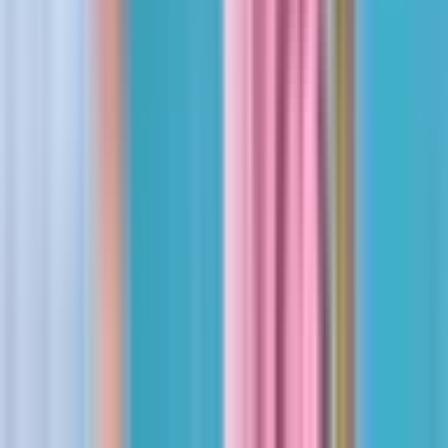
Hoffenheim là 2.8 bàn/trận. Đáng chú ý, 5 trận đối đầu gần đây
giữa hai đội có tổng cộng 22 bàn thắng, trung bình 4.4 bàn/trận. Vì
vậy, khả năng trận đấu có trên 3 bàn thắng là rất cao.
Tuy nhiên, về phạt góc, thống kê lại cho thấy điều ngược lại.
Werder Bremen có trung bình 9.4 quả/trận, Hoffenheim 8 quả/trận
trong 5 trận gần nhất. Nhưng 5 lần đối đầu gần nhất chỉ có trung
bình 7.8 quả phạt góc/trận. Vì thế, khả năng trận này sẽ có ít hơn 9
quả phạt góc.
Kết Luận: Chờ Đợi Bất Ngờ Hay Kịch
Bản Lặp Lại?
Khi tiếng còi khai cuộc vang lên tại
Weserstadion
, câu hỏi lớn nhất
không chỉ là ai sẽ thắng, mà liệu
Werder Bremen
có thể phá vỡ lời
nguyền "khắc tinh" mang tên
Hoffenheim
hay không. Phong độ
hiện tại và lịch sử đối đầu đều vẽ nên một bức tranh nghiêng hẳn về
đội khách. Werder Bremen có lợi thế sân nhà và lối chơi cởi mở,
nhưng hàng thủ lỏng lẻo cùng danh sách chấn thương dài dằng dặc
đang là gánh nặng tâm lý và chiến thuật.
Hoffenheim, với sự chắc chắn và khả năng tận dụng cơ hội tốt hơn,
đặc biệt là trong những thời điểm then chốt, được đánh giá cao hơn.