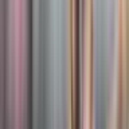
Dự Đoán Chuyên Sâu: Tỷ Số, Phạt Góc và
Kịch Bản Thẻ Phạt
Với những phân tích về phong độ và lợi thế của hai đội, chúng ta có
thể đưa ra những dự đoán chuyên sâu cho màn thư hùng này. Về tỷ
số, kịch bản Dortmund thắng 2-0 được đánh giá là khả thi nhất, dù
các chỉ số khác cũng gợi ý về chiến thắng 2-1 (9.7%) hoặc 1-0
(7.6%). Dù 3/4 lần chạm trán gần nhất giữa hai đội thường có tối
thiểu 3 bàn thắng, nhưng với phong độ phòng ngự xuất sắc của cả
hai bên thời điểm hiện tại – Leipzig chỉ thủng lưới 1 bàn trong 4 trận
gần nhất và Dortmund cũng tương tự ở
Bundesliga
– khả năng trận
đấu vượt mốc 2 bàn thắng sẽ không dễ xảy ra. Về phạt góc, trận đấu
hứa hẹn sẽ bùng nổ. Với trung bình 4.8 quả phạt góc/trận của
Dortmund và 6.8 quả/trận của Leipzig trong 5 trận gần đây, cùng