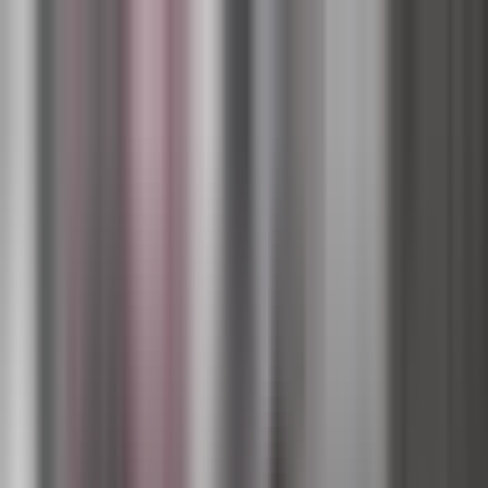
TUNEAST
Sound of Inspiration
Features
Visit Tuneast
EN
|
VI
😊
All Emotions
😊
All
✨
Inspiring
🎉
Exciting
💖
Heartwarming
🌟
Hopeful
🤯
Amazing
🏆
Proud
💥
Shocking
😭
Sad
🔥
Outrageous
⚠️
Concerning
😤
Frustrating
😰
Frightening
😞
Disappointing
🎓
Educational
📊
Analytical