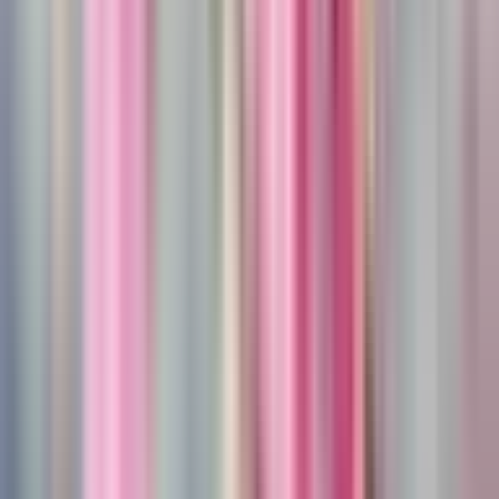
Phân tích bóng đá Bundesliga
Soi kèo Werder Bremen vs
Hoffenheim
Lịch sử đối đầu bóng đá