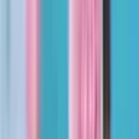
Đấu Trí Chiến Thuật và Những Mảnh
Ghép Thiếu Vắng
Cuộc đối đầu tại
Weserstadion
không chỉ là màn trình diễn của các
cầu thủ mà còn là cuộc đấu trí căng thẳng giữa hai huấn luyện viên.
Werder Bremen
với sơ đồ 3-5-2 thường ưu tiên kiểm soát bóng và
tấn công biên qua các cầu thủ như Sugawara hay Schmidt, với
Njinmah và Gruell là mũi nhọn. Tuy nhiên, điểm yếu cố hữu ở hàng
thủ sẽ là bài toán khó giải cho HLV
Horst Steffen
, đặc biệt khi đối
mặt với một
Hoffenheim
đầy hiệu quả.
Phía bên kia chiến tuyến, Hoffenheim nhiều khả năng sẽ ra sân với
đội hình 3-4-2-1, tập trung vào sự chắc chắn của bộ ba trung vệ
Kabak, Hajdari, Bernardo, trước khi tung ra những đòn phản công
sắc bén với Kramaric và Asllani hỗ trợ tiền đạo cắm. Yếu tố quan
trọng không kém là danh sách chấn thương kéo dài của cả hai đội.