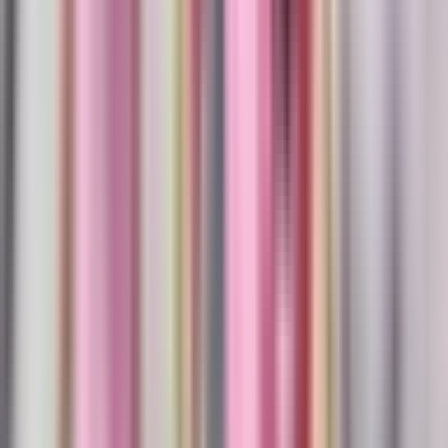
Bản Lĩnh Trong Gian Nan: Dortmund Và Nghệ Thuật Của
Chiến Thắng Tối Thiểu
9 months ago
•
3 min read
Bóng đá Đức
Bundesliga
📊
Phân tích
✨
Hấp dẫn
Duyên Nợ Tái Ngộ: Bài Sát Hạch Chiến Thuật Của Dortmund
và Lille Trước Thềm Mùa Giải Mới
1 year ago
•
3 min read
Bóng đá quốc tế
Bóng đá Đức
📊
Phân tích
✨
Hấp dẫn
Duyên Nợ Tái Ngộ: Bài Sát Hạch Chiến Thuật Của Dortmund
và Lille Trước Thềm Mùa Giải Mới
1 year ago
•
3 min read
Bóng đá quốc tế
Bóng đá Đức
📊
Phân tích
✨
Hấp dẫn