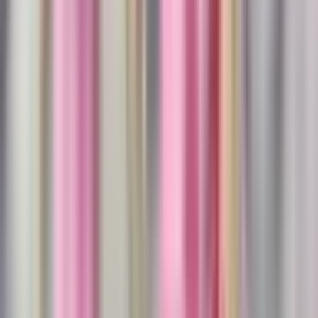
Bản Ngã Đối Lập: Khi Lịch Sử 'Xanh-Trắng' Đối Đầu Tham
Vọng 'Bầy Sói'
9 months ago
•
3 min read
Phân tích bóng đá Đức
So sánh chiến thuật Werder Bremen và
Wolfsburg
📊
Phân tích
✨
Hấp dẫn
Bản Ngã Đối Lập: Khi Lịch Sử 'Xanh-Trắng' Đối Đầu Tham
Vọng 'Bầy Sói'
9 months ago
•
3 min read
Phân tích bóng đá Đức
So sánh chiến thuật Werder Bremen và
Wolfsburg
✨
Hấp dẫn
📊
Phân tích
Bản Giao Hưởng Cuối Mùa Hè: Dortmund và Lille Tìm Lời
Giải Cho Tham Vọng Mùa Giải Mới